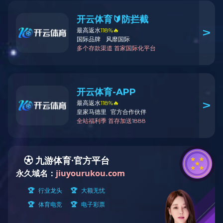
成都市产业生态圈和产业功能区建设项
目策划

课题研究